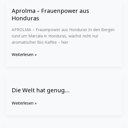
Aprolma – Frauenpower aus
Aprolma
–
Honduras
Frauenpower
aus
APROLMA – Frauenpower aus Honduras In den Bergen
Honduras
rund um Marcala in Honduras, wächst nicht nur
aromatischer Bio-Kaffee – hier
Weiterlesen »
Die
Welt
Die Welt hat genug…
hat
genug…
Weiterlesen »
Fair