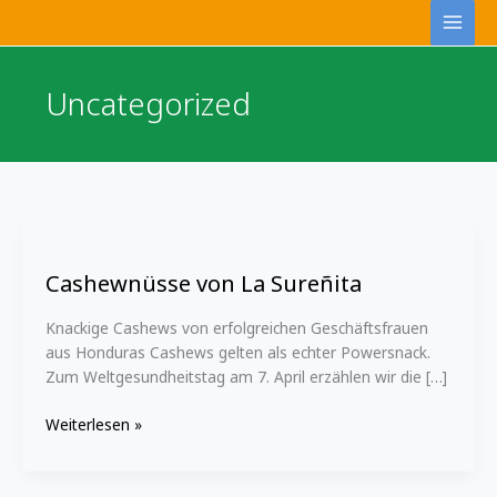
Zum
Inhalt
springen
Uncategorized
Cashewnüsse
von
Cashewnüsse von La Sureñita
La
Sureñita
Knackige Cashews von erfolgreichen Geschäftsfrauen
aus Honduras Cashews gelten als echter Powersnack.
Zum Weltgesundheitstag am 7. April erzählen wir die […]
Weiterlesen »